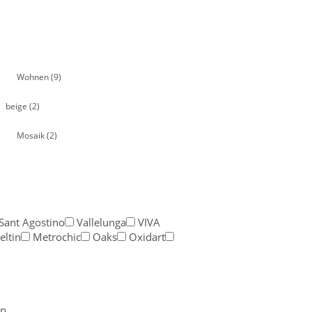
Wohnen
(9)
beige
(2)
Mosaik
(2)
Sant Agostino
Vallelunga
VIVA
eltin
Metrochic
Oaks
Oxidart
n