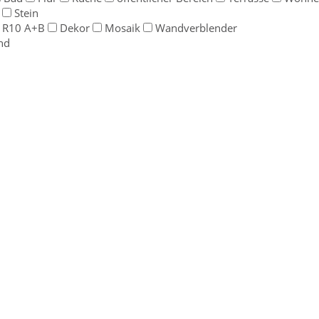
Stein
 R10 A+B
Dekor
Mosaik
Wandverblender
nd