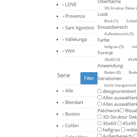
Oberfläche
LOVE
3D-Struktur Dekor
Look
Provenza
Brick
(1)
Schie
Einsatzbereich
Sant Agostino
Außenbereich
(5)
Vallelunga
Farbe
hellgrau
(5)
mi
VIVA
Format
30x60
(3)
45x
Anwendung
Boden
(8)
Bod
Serie
Variationen
leicht changierend
Alle
designorientiert
Alles auswählen
Blendart
Alles auswählen
Patchwork
Ritual
Boston
3D-Struktur De
30x60
45x90
Colibri
hellgrau
mitt
Außenbereich