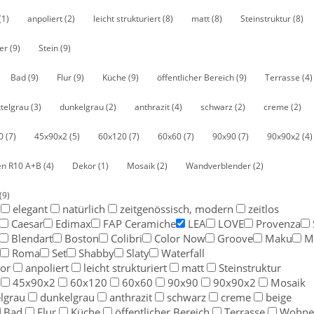
(1)
anpoliert
(2)
leicht strukturiert
(8)
matt
(8)
Steinstruktur
(8)
fer
(9)
Stein
(9)
Bad
(9)
Flur
(9)
Küche
(9)
öffentlicher Bereich
(9)
Terrasse
(4)
ttelgrau
(3)
dunkelgrau
(2)
anthrazit
(4)
schwarz
(2)
creme
(2)
90
(7)
45x90x2
(5)
60x120
(7)
60x60
(7)
90x90
(7)
90x90x2
(4)
en R10 A+B
(4)
Dekor
(1)
Mosaik
(2)
Wandverblender
(2)
(9)
elegant
natürlich
zeitgenössisch, modern
zeitlos
Caesar
Edimax
FAP Ceramiche
LEA
LOVE
Provenza
Blendart
Boston
Colibri
Color Now
Groove
Maku
M
Roma
Set
Shabby
Slaty
Waterfall
kor
anpoliert
leicht strukturiert
matt
Steinstruktur
45x90x2
60x120
60x60
90x90
90x90x2
Mosaik
elgrau
dunkelgrau
anthrazit
schwarz
creme
beige
Bad
Flur
Küche
öffentlicher Bereich
Terrasse
Wohne