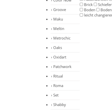
Color Now
Brick
Schiefer
Groove
Boden
Boden
leicht changiere
Maku
Meltin
Metrochic
Oaks
Oxidart
Patchwork
Ritual
Roma
Set
Shabby