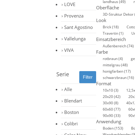
landhaus
(49)
LOVE
Oberfläche
3D-Struktur Dekor
Provenza
Look
Sant Agostino
Brick
(18)
Cott
Travertin
(1)
U
Vallelunga
Einsatzbereich
Außenbereich
(74)
VIVA
Farbe
rotbraun
(4)
ge
mittelgrau
(48)
honigfarben
(17)
Serie
schwarzbraun
(16)
Format
Alle
10x10
(3)
12,5
20x20
(42)
20
Blendart
30x90
(8)
40x1
60x60
(77)
60x
Boston
90x90
(33)
90x
Anwendung
Colibri
Boden
(153)
B
Wandverblender
(3