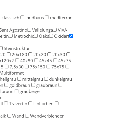
klassisch
landhaus
mediterran
Sant Agostino
Vallelunga
VIVA
eltin
Metrochic
Oaks
Oxidart
Steinstruktur
120
20x180
20x20
20x30
x120x2
40x80
45x45
45x75
15
7,5x30
75x150
75x75
Multiformat
hellgrau
mittelgrau
dunkelgrau
en
goldbraun
graubraun
llbraun
graubeige
n
il
Travertin
Unifarben
aik
Wand
Wandverblender