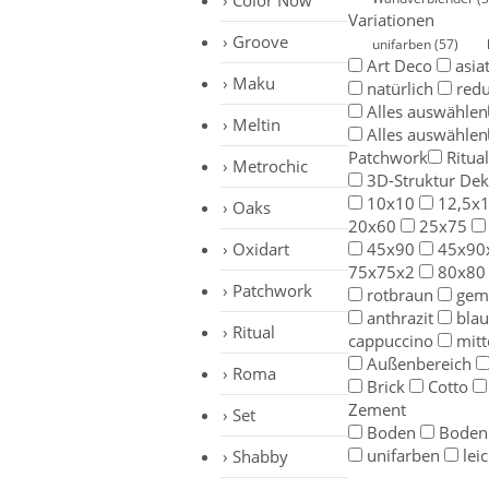
Color Now
Variationen
Groove
unifarben
(57)
Art Deco
asia
Maku
natürlich
redu
Alles auswählen
Meltin
Alles auswählen
Patchwork
Ritual
Metrochic
3D-Struktur De
10x10
12,5x1
Oaks
20x60
25x75
Oxidart
45x90
45x90
75x75x2
80x80
Patchwork
rotbraun
gem
anthrazit
bla
Ritual
cappuccino
mitt
Außenbereich
Roma
Brick
Cotto
Zement
Set
Boden
Boden
unifarben
lei
Shabby