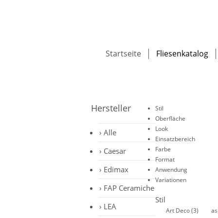
Startseite
Fliesenkatalog
Hersteller
Stil
Oberfläche
Look
Alle
Einsatzbereich
Farbe
Caesar
Format
Edimax
Anwendung
Variationen
FAP Ceramiche
Stil
LEA
Art Deco
(3)
as