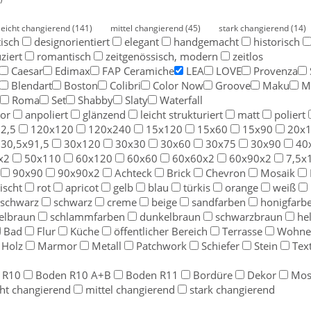
leicht changierend
(141)
mittel changierend
(45)
stark changierend
(14)
tisch
designorientiert
elegant
handgemacht
historisch
ziert
romantisch
zeitgenössisch, modern
zeitlos
Caesar
Edimax
FAP Ceramiche
LEA
LOVE
Provenza
Blendart
Boston
Colibri
Color Now
Groove
Maku
M
Roma
Set
Shabby
Slaty
Waterfall
kor
anpoliert
glänzend
leicht strukturiert
matt
poliert
2,5
120x120
120x240
15x120
15x60
15x90
20x
30,5x91,5
30x120
30x30
30x60
30x75
30x90
40
x2
50x110
60x120
60x60
60x60x2
60x90x2
7,5x
90x90
90x90x2
Achteck
Brick
Chevron
Mosaik
ischt
rot
apricot
gelb
blau
türkis
orange
weiß
uschwarz
schwarz
creme
beige
sandfarben
honigfarb
elbraun
schlammfarben
dunkelbraun
schwarzbraun
he
Bad
Flur
Küche
öffentlicher Bereich
Terrasse
Wohne
Holz
Marmor
Metall
Patchwork
Schiefer
Stein
Text
 R10
Boden R10 A+B
Boden R11
Bordüre
Dekor
Mos
cht changierend
mittel changierend
stark changierend