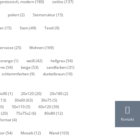
tgenössisch, modern
(180)
zeitlos
(137)
poliert
(2)
Steinstruktur
(15)
fer
(15)
Stein
(49)
Textil
(9)
errasse
(25)
Wohnen
(169)
orange
(1)
weiß
(42)
hellgrau
(54)
eme
(54)
beige
(53)
sandfarben
(31)
schlammfarben
(9)
dunkelbraun
(10)
5x90
(1)
20x120
(20)
20x180
(2)
(13)
30x60
(63)
30x75
(5)
10)
50x110
(5)
60x120
(39)
5
(20)
75x75x2
(6)
80x80
(12)
Kontakt
iformat
(4)
kor
(54)
Mosaik
(12)
Wand
(103)