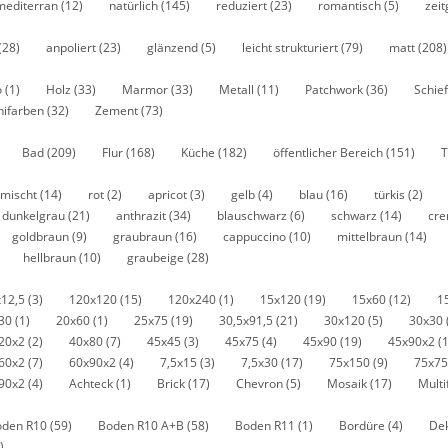
mediterran
(12)
natürlich
(145)
reduziert
(23)
romantisch
(5)
zei
(28)
anpoliert
(23)
glänzend
(5)
leicht strukturiert
(79)
matt
(208)
o
(1)
Holz
(33)
Marmor
(33)
Metall
(11)
Patchwork
(36)
Schie
nifarben
(32)
Zement
(73)
Bad
(209)
Flur
(168)
Küche
(182)
öffentlicher Bereich
(151)
T
mischt
(14)
rot
(2)
apricot
(3)
gelb
(4)
blau
(16)
türkis
(2)
dunkelgrau
(21)
anthrazit
(34)
blauschwarz
(6)
schwarz
(14)
cr
goldbraun
(9)
graubraun
(16)
cappuccino
(10)
mittelbraun
(14)
hellbraun
(10)
graubeige
(28)
x12,5
(3)
120x120
(15)
120x240
(1)
15x120
(19)
15x60
(12)
1
x30
(1)
20x60
(1)
25x75
(19)
30,5x91,5
(21)
30x120
(5)
30x30
20x2
(2)
40x80
(7)
45x45
(3)
45x75
(4)
45x90
(19)
45x90x2
(
60x2
(7)
60x90x2
(4)
7,5x15
(3)
7,5x30
(17)
75x150
(9)
75x7
90x2
(4)
Achteck
(1)
Brick
(17)
Chevron
(5)
Mosaik
(17)
Mult
oden R10
(59)
Boden R10 A+B
(58)
Boden R11
(1)
Bordüre
(4)
De
)