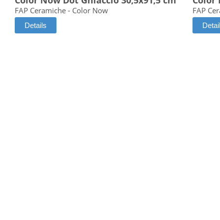
Color Now Dot Ghiaccio 30,5x91,5 cm
Color
FAP Ceramiche - Color Now
FAP Cer
Details
Detai