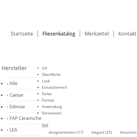
Startseite
Fliesenkatalog
Merkzettel
Kontakt
Hersteller
Stil
Oberfläche
Look
Alle
Einsatzbereich
Farbe
Caesar
Format
Edimax
Anwendung
Variationen
FAP Ceramiche
Stil
LEA
designorientiert
(17)
elegant
(25)
historisc