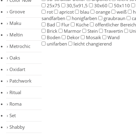
Color Now
25x75
30,5x91,5
30x60
50x110
Groove
rot
apricot
blau
orange
weiß
h
sandfarben
honigfarben
graubraun
c
Maku
Bad
Flur
Küche
öffentlicher Bereich
Brick
Marmor
Stein
Travertin
Un
Meltin
Boden
Dekor
Mosaik
Wand
unifarben
leicht changierend
Metrochic
Oaks
Oxidart
Patchwork
Ritual
Roma
Set
Shabby