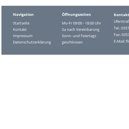
Navigation
Öffnungszeiten
Kontak
Uferstra
Startseite
Mo-Fr 09:00 - 18:00 Uhr
Tel.: 035
Kontakt
Sa nach Vereinbarung
Fax: 035
Impressum
Sonn- und Feiertags
E-Mail:
f
Datenschutzerklärung
geschlossen