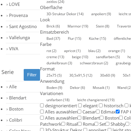
zeitlos
(24)
LOVE
Oberfläche
3D-Struktur Dekor
(14)
anpoliert
(9)
leicht s
Provenza
Look
Sant Agostino
Brick
(6)
Marmor
(19)
Stein
(8)
Traverti
Einsatzbereich
Vallelunga
Bad
(37)
Flur
(15)
Küche
(15)
öffentlich
Farbe
VIVA
rot
(2)
apricot
(1)
blau
(2)
orange
(1)
creme
(13)
beige
(10)
sandfarben
(5)
h
dunkelbraun
(3)
schwarzbraun
(2)
graubei
Format
Serie
25x75
(5)
30,5x91,5
(12)
30x60
(9)
50x
Anwendung
Alle
Boden
(9)
Dekor
(6)
Mosaik
(1)
Wand
(2
Variationen
Blendart
unifarben
(18)
leicht changierend
(19)
designorientiert
elegant
historisch
Boston
Alles auswählen
Caesar
Edimax
FAP 
Alles auswählen
Blendart
Boston
Col
Colibri
Patchwork
Ritual
Roma
Set
Shabby
3D-Struktur Dekor
anpoliert
leicht str