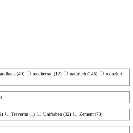
landhaus
(49)
mediterran
(12)
natürlich
(145)
reduziert
5)
9)
Travertin
(1)
Unifarben
(32)
Zement
(73)