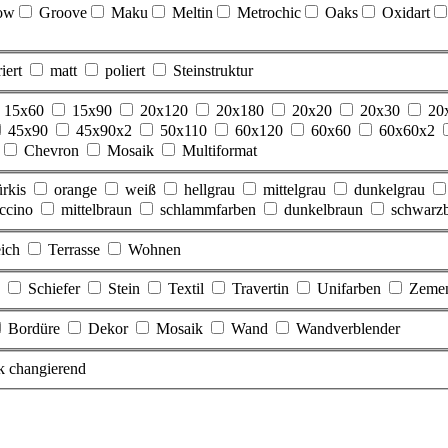
ow
Groove
Maku
Meltin
Metrochic
Oaks
Oxidart
iert
matt
poliert
Steinstruktur
15x60
15x90
20x120
20x180
20x20
20x30
20
45x90
45x90x2
50x110
60x120
60x60
60x60x2
Chevron
Mosaik
Multiformat
ürkis
orange
weiß
hellgrau
mittelgrau
dunkelgrau
ccino
mittelbraun
schlammfarben
dunkelbraun
schwarz
eich
Terrasse
Wohnen
Schiefer
Stein
Textil
Travertin
Unifarben
Zeme
Bordüre
Dekor
Mosaik
Wand
Wandverblender
rk changierend