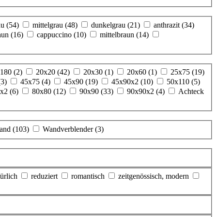
au
(54)
mittelgrau
(48)
dunkelgrau
(21)
anthrazit
(34)
aun
(16)
cappuccino
(10)
mittelbraun
(14)
x180
(2)
20x20
(42)
20x30
(1)
20x60
(1)
25x75
(19)
(3)
45x75
(4)
45x90
(19)
45x90x2
(10)
50x110
(5)
5x2
(6)
80x80
(12)
90x90
(33)
90x90x2
(4)
Achteck
and
(103)
Wandverblender
(3)
ürlich
reduziert
romantisch
zeitgenössisch, modern