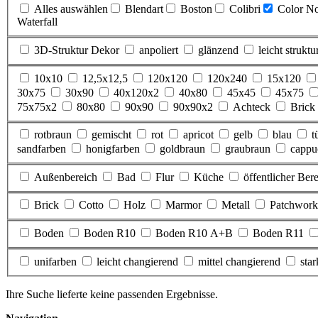
Alles auswählen
Blendart
Boston
Colibri
Color N
Waterfall
3D-Struktur Dekor
anpoliert
glänzend
leicht struktur
10x10
12,5x12,5
120x120
120x240
15x120
30x75
30x90
40x120x2
40x80
45x45
45x75
75x75x2
80x80
90x90
90x90x2
Achteck
Brick
rotbraun
gemischt
rot
apricot
gelb
blau
t
sandfarben
honigfarben
goldbraun
graubraun
cappu
Außenbereich
Bad
Flur
Küche
öffentlicher Ber
Brick
Cotto
Holz
Marmor
Metall
Patchwork
Boden
Boden R10
Boden R10 A+B
Boden R11
unifarben
leicht changierend
mittel changierend
sta
Ihre Suche lieferte keine passenden Ergebnisse.