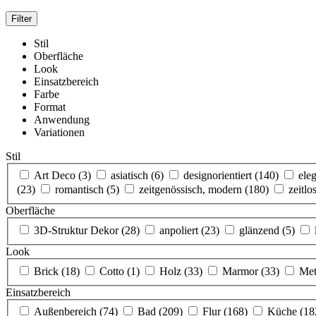
Stil
Oberfläche
Look
Einsatzbereich
Farbe
Format
Anwendung
Variationen
Stil
Art Deco
(3)
asiatisch
(6)
designorientiert
(140)
ele
(23)
romantisch
(5)
zeitgenössisch, modern
(180)
zeitlo
Oberfläche
3D-Struktur Dekor
(28)
anpoliert
(23)
glänzend
(5)
Look
Brick
(18)
Cotto
(1)
Holz
(33)
Marmor
(33)
Met
Einsatzbereich
Außenbereich
(74)
Bad
(209)
Flur
(168)
Küche
(18