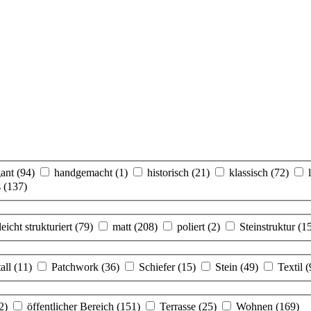
gant
(94)
handgemacht
(1)
historisch
(21)
klassisch
(72)
s
(137)
leicht strukturiert
(79)
matt
(208)
poliert
(2)
Steinstruktur
(1
all
(11)
Patchwork
(36)
Schiefer
(15)
Stein
(49)
Textil
(
2)
öffentlicher Bereich
(151)
Terrasse
(25)
Wohnen
(169)