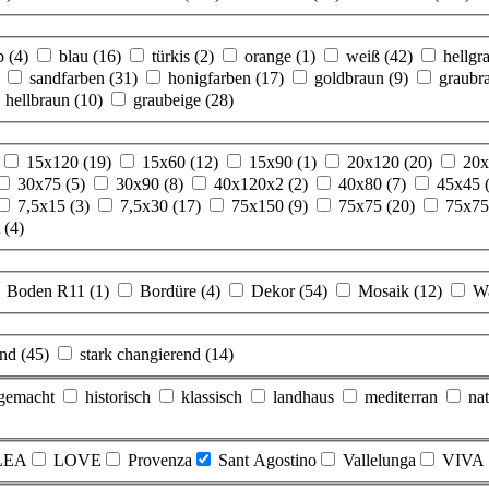
lb
(4)
blau
(16)
türkis
(2)
orange
(1)
weiß
(42)
hellgr
sandfarben
(31)
honigfarben
(17)
goldbraun
(9)
graubr
hellbraun
(10)
graubeige
(28)
15x120
(19)
15x60
(12)
15x90
(1)
20x120
(20)
20
30x75
(5)
30x90
(8)
40x120x2
(2)
40x80
(7)
45x45
7,5x15
(3)
7,5x30
(17)
75x150
(9)
75x75
(20)
75x7
t
(4)
Boden R11
(1)
Bordüre
(4)
Dekor
(54)
Mosaik
(12)
W
end
(45)
stark changierend
(14)
gemacht
historisch
klassisch
landhaus
mediterran
nat
LEA
LOVE
Provenza
Sant Agostino
Vallelunga
VIVA