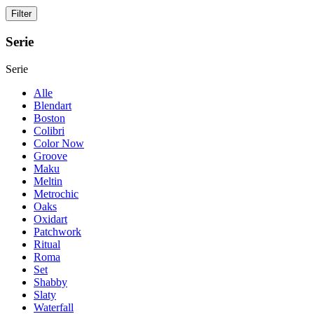
Serie
Serie
Alle
Blendart
Boston
Colibri
Color Now
Groove
Maku
Meltin
Metrochic
Oaks
Oxidart
Patchwork
Ritual
Roma
Set
Shabby
Slaty
Waterfall