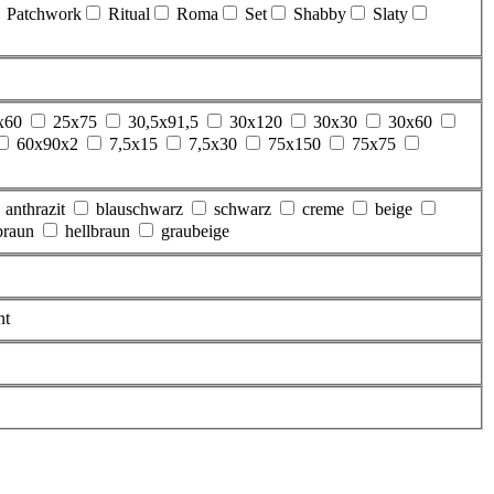
Patchwork
Ritual
Roma
Set
Shabby
Slaty
x60
25x75
30,5x91,5
30x120
30x30
30x60
60x90x2
7,5x15
7,5x30
75x150
75x75
anthrazit
blauschwarz
schwarz
creme
beige
braun
hellbraun
graubeige
nt