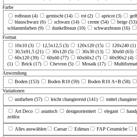
Farbe
rotbraun
(4)
gemischt
(14)
rot
(2)
apricot
(3)
ge
blauschwarz
(6)
schwarz
(14)
creme
(54)
beige
(53)
schlammfarben
(9)
dunkelbraun
(10)
schwarzbraun
(16)
Format
10x10
(3)
12,5x12,5
(3)
120x120
(15)
120x240
(1)
30,5x91,5
(21)
30x120
(5)
30x30
(13)
30x60
(63)
60x120
(39)
60x60
(77)
60x60x2
(7)
60x90x2
(4)
(1)
Brick
(17)
Chevron
(5)
Mosaik
(17)
Multiforma
Anwendung
Boden
(153)
Boden R10
(59)
Boden R10 A+B
(58)
Variationen
unifarben
(57)
leicht changierend
(141)
mittel changier
Art Deco
asiatisch
designorientiert
elegant
hand
zeitlos
Alles auswählen
Caesar
Edimax
FAP Ceramiche