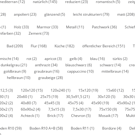
mediterran
(12)
natürlich
(145)
reduziert
(23)
romantisch
(5)
zei
(28)
anpoliert
(23)
glänzend
(5)
leicht strukturiert
(79)
matt
(208)
o
(1)
Holz
(33)
Marmor
(33)
Metall
(11)
Patchwork
(36)
Schie
nifarben
(32)
Zement
(73)
Bad
(209)
Flur
(168)
Küche
(182)
öffentlicher Bereich
(151)
T
mischt
(14)
rot
(2)
apricot
(3)
gelb
(4)
blau
(16)
türkis
(2)
dunkelgrau
(21)
anthrazit
(34)
blauschwarz
(6)
schwarz
(14)
cr
goldbraun
(9)
graubraun
(16)
cappuccino
(10)
mittelbraun
(14)
hellbraun
(10)
graubeige
(28)
x12,5
(3)
120x120
(15)
120x240
(1)
15x120
(19)
15x60
(12)
1
x30
(1)
20x60
(1)
25x75
(19)
30,5x91,5
(21)
30x120
(5)
30x30
20x2
(2)
40x80
(7)
45x45
(3)
45x75
(4)
45x90
(19)
45x90x2
(
60x2
(7)
60x90x2
(4)
7,5x15
(3)
7,5x30
(17)
75x150
(9)
75x7
90x2
(4)
Achteck
(1)
Brick
(17)
Chevron
(5)
Mosaik
(17)
Mult
oden R10
(59)
Boden R10 A+B
(58)
Boden R11
(1)
Bordüre
(4)
De
)