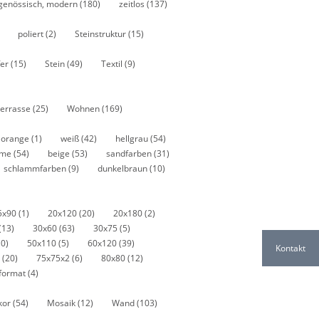
tgenössisch, modern
(180)
zeitlos
(137)
poliert
(2)
Steinstruktur
(15)
fer
(15)
Stein
(49)
Textil
(9)
errasse
(25)
Wohnen
(169)
orange
(1)
weiß
(42)
hellgrau
(54)
eme
(54)
beige
(53)
sandfarben
(31)
schlammfarben
(9)
dunkelbraun
(10)
5x90
(1)
20x120
(20)
20x180
(2)
(13)
30x60
(63)
30x75
(5)
10)
50x110
(5)
60x120
(39)
Kontakt
5
(20)
75x75x2
(6)
80x80
(12)
iformat
(4)
kor
(54)
Mosaik
(12)
Wand
(103)