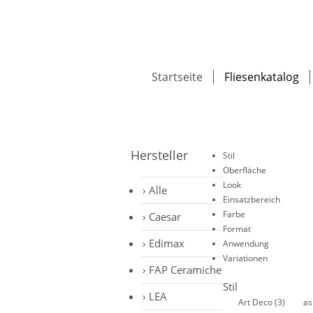
Startseite
Fliesenkatalog
Hersteller
Stil
Oberfläche
Look
Alle
Einsatzbereich
Farbe
Caesar
Format
Edimax
Anwendung
Variationen
FAP Ceramiche
Stil
LEA
Art Deco
(3)
as