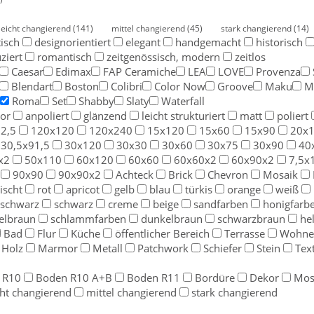
leicht changierend
(141)
mittel changierend
(45)
stark changierend
(14)
tisch
designorientiert
elegant
handgemacht
historisch
ziert
romantisch
zeitgenössisch, modern
zeitlos
Caesar
Edimax
FAP Ceramiche
LEA
LOVE
Provenza
Blendart
Boston
Colibri
Color Now
Groove
Maku
M
Roma
Set
Shabby
Slaty
Waterfall
kor
anpoliert
glänzend
leicht strukturiert
matt
poliert
2,5
120x120
120x240
15x120
15x60
15x90
20x
30,5x91,5
30x120
30x30
30x60
30x75
30x90
40
x2
50x110
60x120
60x60
60x60x2
60x90x2
7,5x
90x90
90x90x2
Achteck
Brick
Chevron
Mosaik
ischt
rot
apricot
gelb
blau
türkis
orange
weiß
uschwarz
schwarz
creme
beige
sandfarben
honigfarb
elbraun
schlammfarben
dunkelbraun
schwarzbraun
he
Bad
Flur
Küche
öffentlicher Bereich
Terrasse
Wohne
Holz
Marmor
Metall
Patchwork
Schiefer
Stein
Text
 R10
Boden R10 A+B
Boden R11
Bordüre
Dekor
Mos
cht changierend
mittel changierend
stark changierend