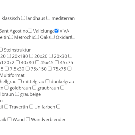
klassisch
landhaus
mediterran
Sant Agostino
Vallelunga
VIVA
eltin
Metrochic
Oaks
Oxidart
Steinstruktur
120
20x180
20x20
20x30
x120x2
40x80
45x45
45x75
15
7,5x30
75x150
75x75
Multiformat
hellgrau
mittelgrau
dunkelgrau
en
goldbraun
graubraun
llbraun
graubeige
n
il
Travertin
Unifarben
aik
Wand
Wandverblender