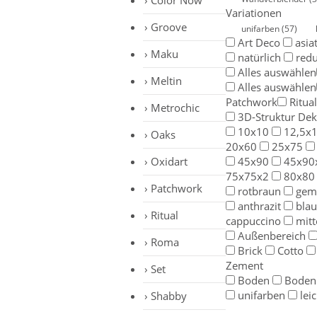
Color Now
Variationen
Groove
unifarben
(57)
Art Deco
asia
Maku
natürlich
redu
Alles auswählen
Meltin
Alles auswählen
Patchwork
Ritual
Metrochic
3D-Struktur De
10x10
12,5x1
Oaks
20x60
25x75
Oxidart
45x90
45x90
75x75x2
80x80
Patchwork
rotbraun
gem
anthrazit
bla
Ritual
cappuccino
mitt
Außenbereich
Roma
Brick
Cotto
Zement
Set
Boden
Boden
unifarben
lei
Shabby