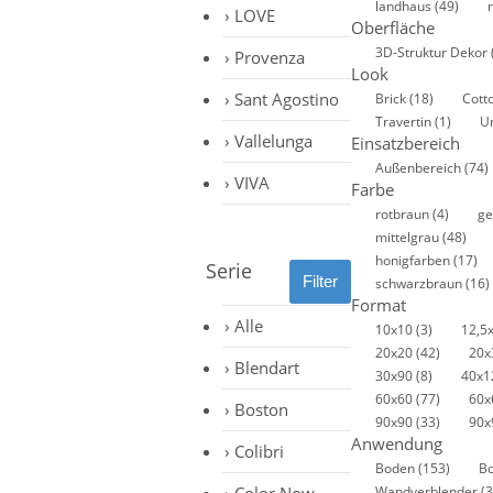
landhaus
(49)
LOVE
Oberfläche
3D-Struktur Dekor
Provenza
Look
Sant Agostino
Brick
(18)
Cott
Travertin
(1)
U
Vallelunga
Einsatzbereich
Außenbereich
(74)
VIVA
Farbe
rotbraun
(4)
ge
mittelgrau
(48)
honigfarben
(17)
Serie
schwarzbraun
(16)
Format
Alle
10x10
(3)
12,5
20x20
(42)
20
Blendart
30x90
(8)
40x1
60x60
(77)
60x
Boston
90x90
(33)
90x
Anwendung
Colibri
Boden
(153)
B
Wandverblender
(3